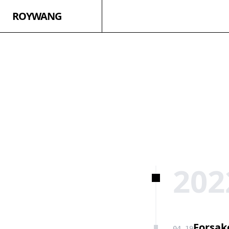
ROYWANG
202
Forsa
04-19