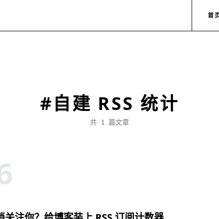
首
#自建 RSS 统计
共 1 篇文章
6
悄关注你？给博客装上 RSS 订阅计数器