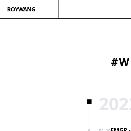
ROYWANG
#W
202
FMGP 
04-19