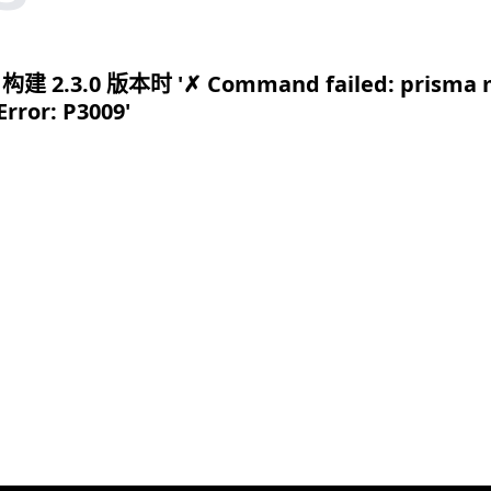
构建 2.3.0 版本时 '✗ Command failed: prisma 
Error: P3009'