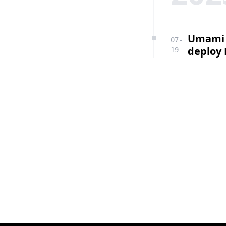
Umami 
07-
deploy 
19