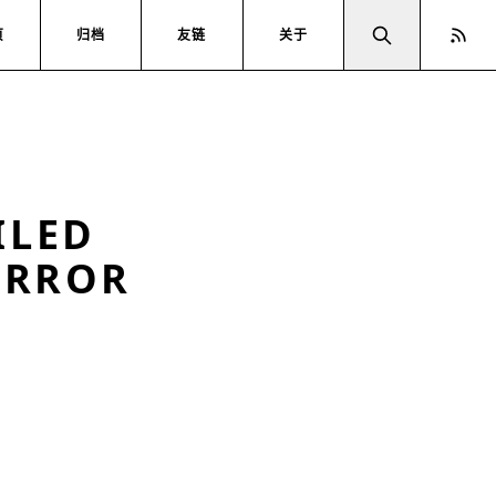
页
归档
友链
关于
ILED
ERROR