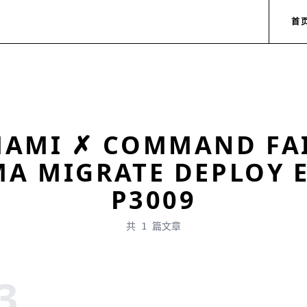
首
AMI ✗ COMMAND FA
MA MIGRATE DEPLOY 
P3009
共 1 篇文章
3